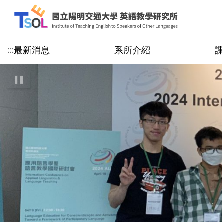
最新消息
系所介紹
:::
:::
公告
系所簡介
課程規劃
教師專區
招生公告
優異表現
聯絡資訊
演講及研討會訊息
師資
學生專區