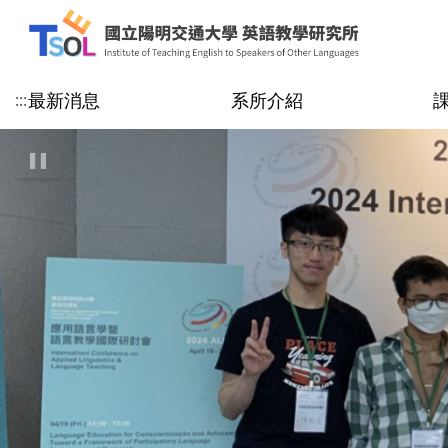
最新消息
系所介紹
:::
:::
公告
系所簡介
課程規劃
教師專區
招生公告
優異表現
聯絡資訊
演講及研討會訊息
師資
學生專區